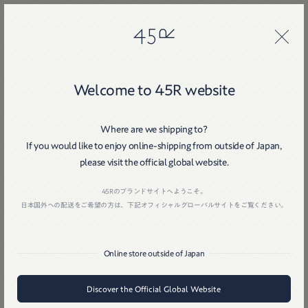
45R
45R
29
Welcome to 45R website
特集ページいろいろ
Where are we shipping to?
If you would like to enjoy online-shipping from outside of Japan,
please visit the official global website.
ONLINE STOREの特集から、 大切にお届けしたいコンテンツを集
Home
戻る
45Rのブランドサイトへようこそ。
めました。
日本国外への配送をご希望の方は、下記オフィシャルグローバルサイトをご覧ください。
Online store outside of Japan
Discover the Official Global Website