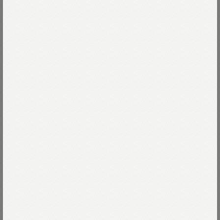
45Rの「再び」シリーズ≫
45Rの「加工デニム」≫