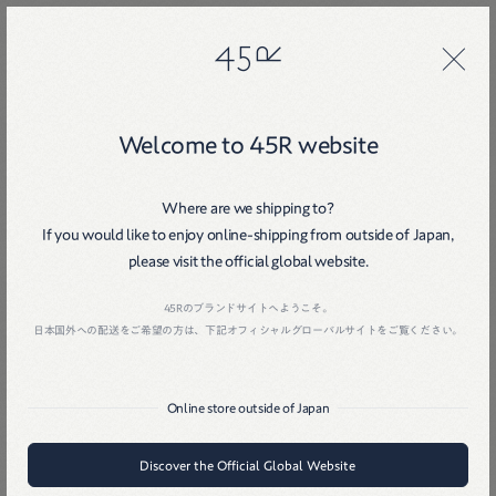
45R
45R
Welcome to 45R website
検索結果
Where are we shipping to?
If you would like to enjoy online-shipping from outside of Japan,
please visit the official global website.
Home
検索結果
Home
戻る
45Rのブランドサイトへようこそ。
日本国外への配送をご希望の方は、下記オフィシャルグローバルサイトをご覧ください。
在庫ありのみ
Online store outside of Japan
Discover the Official Global Website