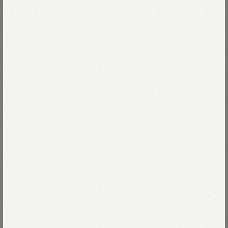
和装でいえば帯にあたるベルト。
肉厚でツヤのあるヴィンテージレザーベルトは、
Read more
しっかりと着こなしを引き締めてくれます。
表面のムラやキズはご愛敬。
81-キャメル
人の肌にホクロがあるようなものです。
素材の個性を隠さず、
81-キャメル
Size
そのまま生かして仕上げました。
使い込んで増していくツヤと共に
85-シガー
革は柔らかく馴染み、キズも味わいが深くなります。
02-S
Thank you Sold out
Size guide
More detail
03-M
Thank you Sold out
92-ブラック
バッグに入れる
04-L
残りわずか
店頭在庫を確認する