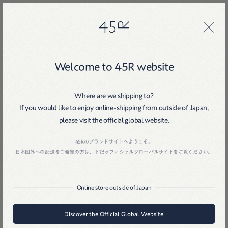
45R
45R
Welcome to 45R website
Where are we shipping to?
If you would like to enjoy online-shipping from outside of Japan,
please visit the official global website.
Home
戻る
45Rのブランドサイトへようこそ。
日本国外への配送をご希望の方は、下記オフィシャルグローバルサイトをご覧ください。
Online store outside of Japan
Discover the Official Global Website