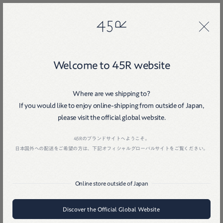
45R
45R
Welcome to 45R website
Where are we shipping to?
If you would like to enjoy online-shipping from outside of Japan,
please visit the official global website.
Home
戻る
45Rのブランドサイトへようこそ。
日本国外への配送をご希望の方は、下記オフィシャルグローバルサイトをご覧ください。
Online store outside of Japan
Discover the Official Global Website