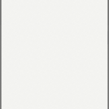
UNISEX
小麦デニム×ラグ裏毛の908山カバー
オール（濃）
￥86,900