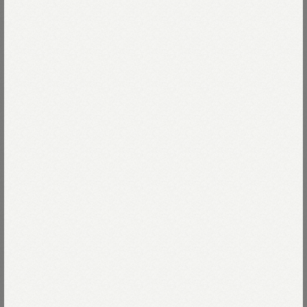
山気分、街気分。
麦デニムよりもさらに軽く、
発色が美しい小麦デニム。
Read more
藍色納戸とヒッコリーで織り上げました。
ブランケットをイメージしたボーダー裏毛を
もっと柔らかく、もっと深く！と
79-藍色納戸 濃
掻き起こして、ふっくら縫い合わせています。
79-藍色納戸 濃
Size
ハンティングジャケットのかたちで
カバーオールの仕立て。
99-藍色納戸ヒッコリー 濃
後ろまでつながるポケットは中で手が泳ぐほど。
04-L
Thank you Sold out
Size guide
More detail
目の大きさも場所ごとに工夫しました。
山でも街でも。
山男、山女もうなずく着心地です。
バッグに入れる
※インディゴ製品のため、
店頭在庫を確認する
移染する可能性がございます。
藍・インディゴ製品のお手入れ方法は
こちら