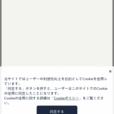
薄ギャバの908ニームショーツ
45R
当サイトではユーザーの利便性向上を目的としてCookieを使用し
ています。
「同意する」ボタンを押すと、ユーザーはこのサイトでのCookie
LINE
の使用に同意したことになります。
instagram
facebook
Cookieの使用に関する詳細は「
Cookieポリシー
」をご覧くださ
い。
会社概要
お問い合わせ
ヘルプ
JA
GLOBAL
同意する
プライバシーポリシー
特定商取引法
©45rpm studio co., ltd.