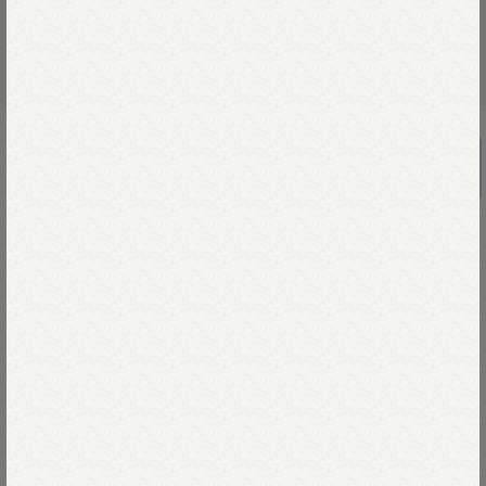
度甘平×天竺フリルのキャミ
￥40,700
縞と格子で描いたフリル