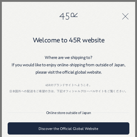
45R
45R
Welcome to 45R website
Where are we shipping to?
If you would like to enjoy online-shipping from outside of Japan,
please visit the official global website.
Home
戻る
45Rのブランドサイトへようこそ。
日本国外への配送をご希望の方は、下記オフィシャルグローバルサイトをご覧ください。
Online store outside of Japan
Discover the Official Global Website