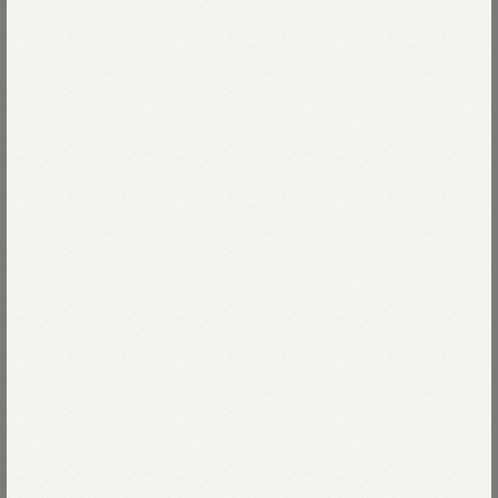
燦々と陽射しが降り注ぐ
オーストラリアで育ったコットンのムラ糸で
Read more
ガーゼ天竺を編みました。
甘～く織ったギンガムコットンは
ギャザーたっぷりフリルにして
23-グレーギンガム
華やかに縫い付けました。
23-グレーギンガム
Size
1枚でもインナーとしても大活躍のキャミは
着て洗っておひさまの下で干せば
71-青ギンガム
たくさん空気を含んでたちまちふわふわに。
02-M
Size guide
More detail
ノーアイロンで着られます。
03-L
Thank you Sold out
モデル身長165cm
バッグに入れる
着用サイズ02-M
店頭在庫を確認する