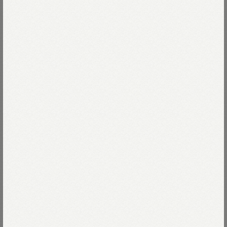
バンダナはTシャツやデニムと
同じ大切なスタンダード。
Read more
スーピマ綾のバンダナは
シルクのような光沢があって滑らかな肌ざわり。
季節やシーンを選ばず一年中お使い頂けます。
10-オフ×サックス
鮮やかな発色はスーピマコットンの真骨頂。
きこなしにパチっと華を添えてくれます。
10-オフ×サックス
Size
チェコの民族舞踊が名前の由来となった
53-アカ
ポルカドットは中くらいサイズの水玉模様。
00-フリー
Thank you Sold out
Size guide
More detail
四角いフレームの中に手描きの
ポルカドットを散りばめました。
72-ブルー
バッグに入れる
店頭在庫を確認する