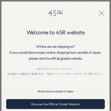
45R
45R
Welcome to 45R website
Where are we shipping to?
If you would like to enjoy online-shipping from outside of Japan,
please visit the official global website.
Home
戻る
45Rのブランドサイトへようこそ。
日本国外への配送をご希望の方は、下記オフィシャルグローバルサイトをご覧ください。
Online store outside of Japan
Discover the Official Global Website