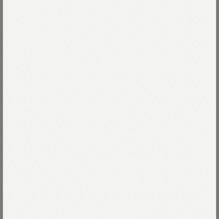
シンプルでたくさんものが入って、
旅にも遊びにも気にせず持っていける。
Read more
気軽さがちょうどいい45星バッグは
わたしたちの大切なスタンダード。
インドで織ったリネンダックは
02-シロ
ドライタッチで素朴な糸ムラ。
軽くて清涼感のある素材です。
02-シロ
Size
南米ペルーのナスカ台地に描かれた地上絵。
32-ターメリック
新登場のナスッピー君やお茶目な動物たちを
00-フリー
残りわずか
Size guide
More detail
古代文明に思いを馳せながら、
45R流に描きました。
贈りものにしたり、かたち違いで揃えたり。
バッグに入れる
いくつあっても困らないバッグです。
店頭在庫を確認する