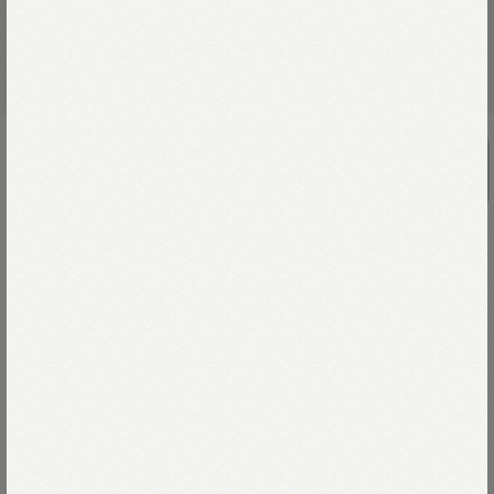
インドリネンナスッピー君プリントの45
星トート（大）
￥24,200
発見！45R文明