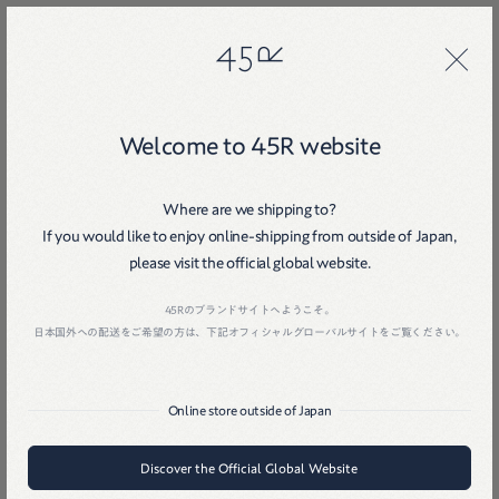
45R
45R
Welcome to 45R website
Where are we shipping to?
If you would like to enjoy online-shipping from outside of Japan,
please visit the official global website.
Home
戻る
45Rのブランドサイトへようこそ。
日本国外への配送をご希望の方は、下記オフィシャルグローバルサイトをご覧ください。
Online store outside of Japan
Discover the Official Global Website