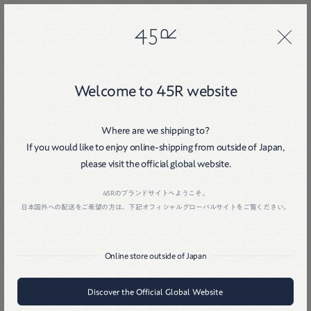
45R
45R
Welcome to 45R website
Where are we shipping to?
If you would like to enjoy online-shipping from outside of Japan,
please visit the official global website.
Home
戻る
45Rのブランドサイトへようこそ。
日本国外への配送をご希望の方は、下記オフィシャルグローバルサイトをご覧ください。
Online store outside of Japan
Discover the Official Global Website