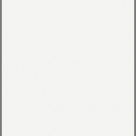
ムラや綿の欠片の飛び込みがあっても
美しいと思えるインドカディの生地は
Read more
インドの村々の家庭で
大切に紡がれ、織られています。
インドで生まれ、世界中の文化に影響を与えてきた
74-インディゴ
更紗はわたしたちも大好きなモチーフ。
74-インディゴ
Size
バンダナに工夫を重ねて仕立てたタンクブラは
一枚で着てもエレガント、インナーとしても大活躍。
00-フリー
残りわずか
Size guide
More detail
着こなしが無限に広がります。
藍・インディゴ製品のお手入れ方法は
こちら
バッグに入れる
モデル身長164cm
店頭在庫を確認する
着用サイズ00-フリー