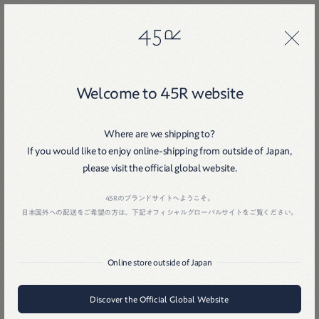
45R
45R
14
Welcome to 45R website
Where are we shipping to?
If you would like to enjoy online-shipping from outside of Japan,
please visit the official global website.
Home
戻る
45Rのブランドサイトへようこそ。
日本国外への配送をご希望の方は、下記オフィシャルグローバルサイトをご覧ください。
Online store outside of Japan
Discover the Official Global Website