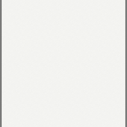
ムラや綿の欠片の飛び込みがあっても
美しいと思えるインドカディの生地は
Read more
インドの村々の家庭で
大切に紡がれ、織られています。
温かみのある素朴な生地のふくらみは
53-アカ
現代の機械で出せない大好きな風合い。
53-アカ
Size
ヴィンテージの生地から着想した西洋の柄が
インドブロックプリントの手仕事の味わいと
美しく調和しています。
00-フリー
Thank you Sold out
Size guide
More detail
3つの柄を組み合わせ、
タテのパネルラインを意識した
印象的なパッチワークドレスです。
次回入荷のお知らせを受け取る
モデル身長164cm
店頭在庫を確認する
着用サイズ00-フリー