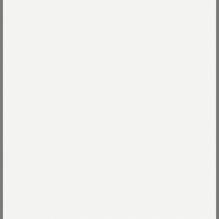
極寒、猛暑の厳しい環境から身を守るために
神様が与えた贈りもの。
Read more
モンゴルの高地で育ったカシミヤを
力強く大胆に太く紡ぎました。
12-ベージュトップ
一見、粗野で頼りがいのある
シェットランドウールに思えるかもしれませんが、
12-ベージュトップ
Size
思わず頬ずりしたくなる柔らかさです。
23-グレー トップ
にっこりしているような襟ぐりと、
01-XS
残りわずか
Size guide
More detail
スポーティーなロゴが可愛いセーター。
ミリタリーを感じるスクールシリーズです。
02-S
残りわずか
71-ブルートップ
バッグに入れる
春色ニットの着こなしは
こちら
75-ネイビートップ
店頭在庫を確認する
※ドライクリーニングのみ
モデル身長165cm