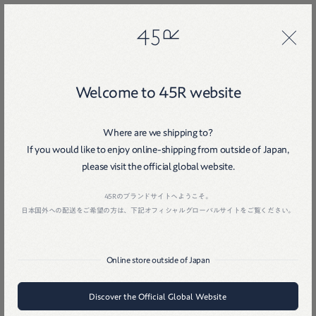
45R
45R
Welcome to 45R website
Where are we shipping to?
If you would like to enjoy online-shipping from outside of Japan,
please visit the official global website.
Home
戻る
45Rのブランドサイトへようこそ。
日本国外への配送をご希望の方は、下記オフィシャルグローバルサイトをご覧ください。
Online store outside of Japan
Discover the Official Global Website