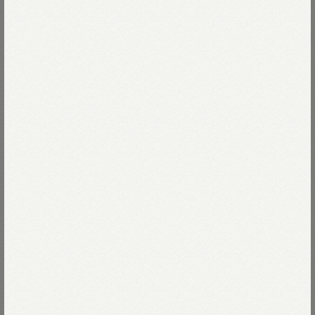
曲げ加工を施しました。
Read more
チョーカーの開きを、
知恵の輪みたいに文字の中にデザインしました。
23-シルバー
フォントの凸凹が味わい深いチョーカーです。
23-シルバー
Size
箱はインドで使われなくなった布を反毛し、
糊と混ぜて手すきした紙で作りました。
ふかふかの座布団はハギレでつくっています。
00-フリー
Size guide
More detail
バッグに入れる
店頭在庫を確認する