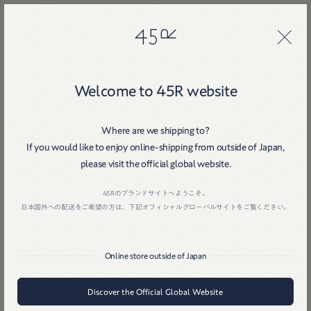
45R
45R
Welcome to 45R website
Where are we shipping to?
If you would like to enjoy online-shipping from outside of Japan,
please visit the official global website.
Home
戻る
45Rのブランドサイトへようこそ。
日本国外への配送をご希望の方は、下記オフィシャルグローバルサイトをご覧ください。
Online store outside of Japan
Discover the Official Global Website