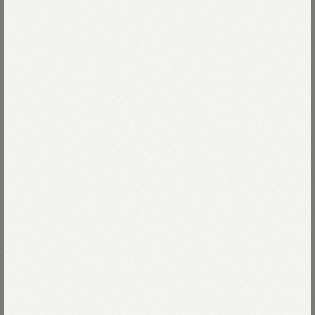
曲げ加工を施しました。
Read more
ロゴにピリオド、
23-シルバー
曲線で小さな円を描くのは至難の業。
職人が心を込めて手づくりしました。
23-シルバー
Size
シルバー特有の経年変化も楽しみのひとつ。
重なりから少しずつ生まれていきます。
00-フリー
Size guide
More detail
箱はインドで使われなくなった布を反毛し、
糊と混ぜて手すきした紙で作りました。
ふかふかの座布団はハギレでつくっています。
バッグに入れる
店頭在庫を確認する