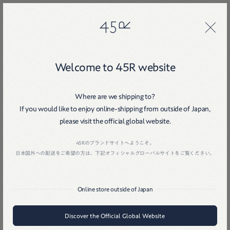
45R
45R
Welcome to 45R website
Where are we shipping to?
If you would like to enjoy online-shipping from outside of Japan,
please visit the official global website.
Home
戻る
45Rのブランドサイトへようこそ。
日本国外への配送をご希望の方は、下記オフィシャルグローバルサイトをご覧ください。
Online store outside of Japan
Discover the Official Global Website