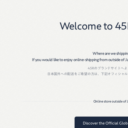
New
Women
Men
Welcome to 45
Size Guide
生産国・素材
Where are we shippin
商品番号：
81090483
サイズ表
If you would like to enjoy online-shipping from outside of Jap
生産国：
JAPAN
45Rのブランドサイトへ
素材：
シルバー
サイズ
タテ
ヨコ
日本国外への配送をご希望の方は、下記オフィシャル
フリー
3.8
2.2
Online store outside of
上記は標準サイズを記載しております。
製品によって若干のサイズの誤差が生じる場合がございます。
サイズ表につきましては
こちら
をご確認ください。
Discover the Official Glo