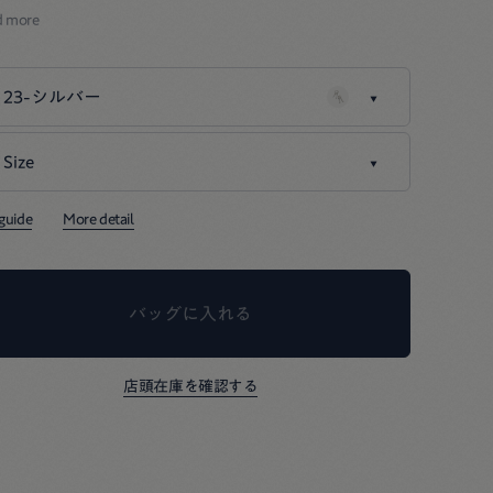
d more
りそうでなかったイヤーカフ。
っかりと存在感があるため、
ルバーのキラキラを足すと、
23-シルバー
つもの着こなしがもっと華やかになります。
Size
23-シルバー
はインドで使われなくなった布を反毛し、
と混ぜて手すきした紙で作りました。
00-フリー
残りわずか
 guide
More detail
かふかの座布団はハギレでつくっています。
バッグに入れる
店頭在庫を確認する