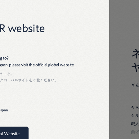
45R
R website
g to?
an, please visit the official global website.
ようこそ。
グローバルサイトをご覧ください。
￥4
き
 Japan
シ
職
曲
bal Website