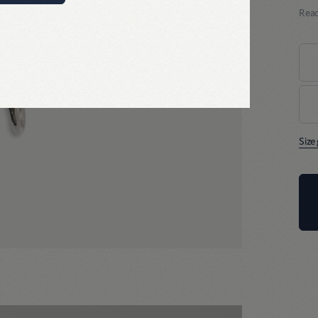
Rea
あ
し
シ
い
箱
糊
Size
ふ