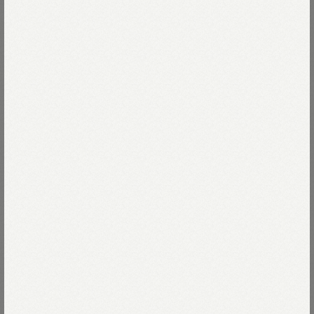
スキップして、裏糸をくるんと浮かせながら
編み込んでいきます。
Read more
こだわっているのはもちもち感。
しっかりとした表情をもちながらも、
空気を含んだような軽やかさが魅力です。
05-オフホワイト
太陽をいっぱい浴びたオーストラリアコットンで
05-オフホワイト
Size
時間をかけて糸を紡ぎ、編み立てました。
凸凹と目面が立ち洗い立ての着心地が続きます。
Ｔシャツのように毎日着たくなる裏毛です。
03-M
残りわずか
Size guide
More detail
遊び心をひとさじ。
04-L
かすれて味のあるフラミングウェイが
バッグに入れる
小さな物語を添えてくれます。
ゴマシオフライスがアクセントの
店頭在庫を確認する
身幅がゆったりしたオーシャンスウェットです。