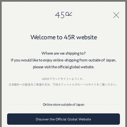
45R
45R
Welcome to 45R website
Where are we shipping to?
If you would like to enjoy online-shipping from outside of Japan,
please visit the official global website.
Home
戻る
45Rのブランドサイトへようこそ。
日本国外への配送をご希望の方は、下記オフィシャルグローバルサイトをご覧ください。
Online store outside of Japan
Discover the Official Global Website