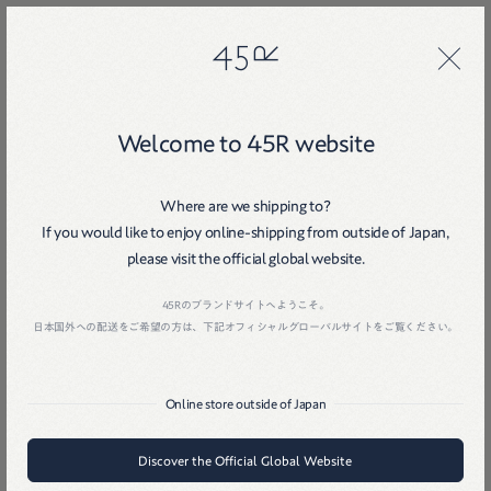
45R
45R
Welcome to 45R website
Where are we shipping to?
If you would like to enjoy online-shipping from outside of Japan,
please visit the official global website.
Home
戻る
45Rのブランドサイトへようこそ。
日本国外への配送をご希望の方は、下記オフィシャルグローバルサイトをご覧ください。
Online store outside of Japan
Discover the Official Global Website