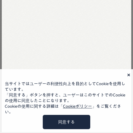
45R
当サイトではユーザーの利便性向上を目的としてCookieを使用し
ています。
「同意する」ボタンを押すと、ユーザーはこのサイトでのCookie
LINE
の使用に同意したことになります。
instagram
facebook
Cookieの使用に関する詳細は「
Cookieポリシー
」をご覧くださ
い。
会社概要
お問い合わせ
ヘルプ
JA
GLOBAL
同意する
プライバシーポリシー
特定商取引法
©45rpm studio co., ltd.