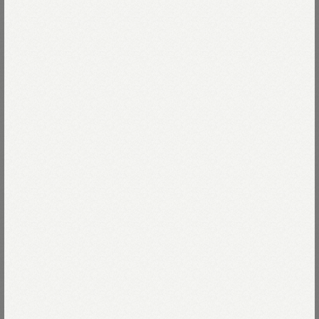
丈夫で着心地は見た目よりも更に軽やか。
ほんのり差し込んだ中綿が、体温を逃がしません。
Read more
裏地はざっくりとキルティングに仕立てました。
デニムのような味わい深いパッカリングと、
12-ベージュ
ヴィンテージワークウェアをお手本にした
ディテールが最大の魅力。
12-ベージュ
Size
裏こそ表のリバーシブル、
気分を変えて楽しめるように
62-カーキ
無駄なく格好よく縫い上げました。
01-XS
残りわずか
Size guide
More detail
デニムにドレス、Tシャツに裏毛など
02-S
Thank you Sold out
75-ネイビー
どんなアイテムにも合わせやすいベストは
バッグに入れる
秋冬大活躍のアイテムです。
03-M
残りわずか
店頭在庫を確認する
※ドライクリーニングのみ
モデル身長170cm