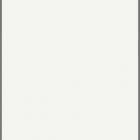
UNISEX
ボニータジャカードの908ベスト
￥35,200
素朴な環境で栄養満点な食べ物を食べ、
のびのびと育ったウルグアイの羊は