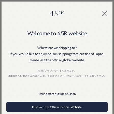
45R
45R
Welcome to 45R website
Where are we shipping to?
If you would like to enjoy online-shipping from outside of Japan,
please visit the official global website.
Home
戻る
45Rのブランドサイトへようこそ。
日本国外への配送をご希望の方は、下記オフィシャルグローバルサイトをご覧ください。
Online store outside of Japan
Discover the Official Global Website