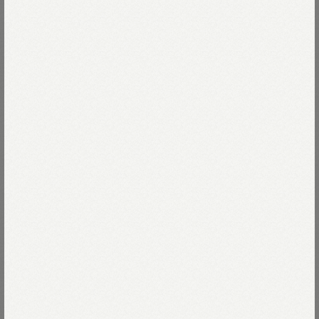
ちょっと小太りで愛らしい見た目。
人口の倍の羊大国で、「かわいい」という意味の
Read more
ボニータを名前に付けました。
ムラ感がかわいいスラブ糸を使っている為、
55-エンジジャカード
編み上がりがぽこぽこしています。
空気がとどまり、暖かく柔らか。
55-エンジジャカード
Size
テラコッタのようなこっくりとしたエンジ色と
ヨコ糸の生成がところどころ顔を出し、
愛嬌たっぷりのジャカード柄です。
02-S
Size guide
More detail
肩幅も身幅もゆったり、
04-L
ドレスにシャツ、重ね着が楽しくなる
バッグに入れる
ユニセックスのベストです。
店頭在庫を確認する
※ドライクリーニングのみ
モデル身長170cm