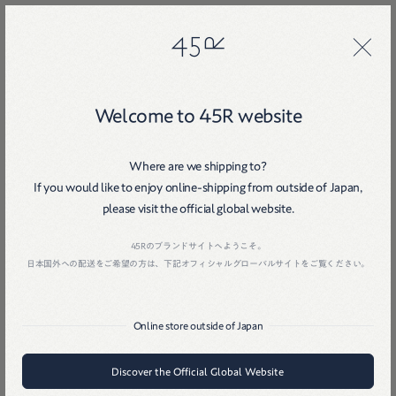
45R
45R
26
Welcome to 45R website
Where are we shipping to?
If you would like to enjoy online-shipping from outside of Japan,
please visit the official global website.
Home
戻る
45Rのブランドサイトへようこそ。
日本国外への配送をご希望の方は、下記オフィシャルグローバルサイトをご覧ください。
Online store outside of Japan
Discover the Official Global Website