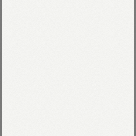
ちょっと小太りで愛らしい見た目。
人口の倍の羊大国で、「かわいい」という意味の
Read more
ボニータを名前に付けました。
ムラ感がかわいいスラブ糸を使っている為、
71-サックスジャカード
編み上がりがぽこぽこしています。
空気がとどまり、暖かくて
71-サックスジャカード
Size
どこか懐かしさを感じるジャカード柄が
いい味を出しています。
02-S
Size guide
More detail
パウダリーなサックスカラーと、
トップグレーが優しい印象。
肩幅も身幅もゆったり、
バッグに入れる
ドレスにシャツ、重ね着が楽しくなる
ユニセックスのベストです。
店頭在庫を確認する
※ドライクリーニングのみ