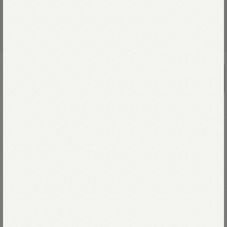
UNISEX
ボニータジャカードの908ベスト
￥35,200
素朴な環境で栄養満点な食べ物を食べ、
のびのびと育ったウルグアイの羊は