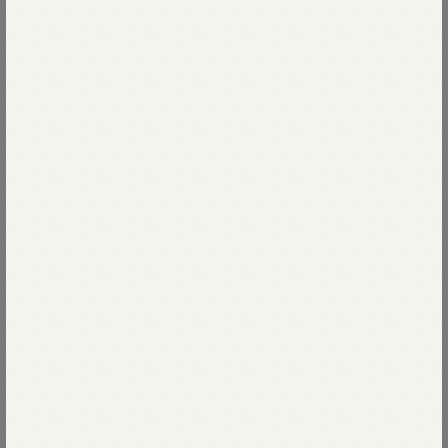
時には雨風も防いでくれる
バンダナの可能性は無限大です。
Read more
手紬ぎ手織りにこだわってつくっている
ふくらみと透明感のあるカディは
43-ピンク
洗うたびに柔らかさと
やさしい風合いを増していきます。
43-ピンク
Size
手掘りの木版で柄を合わせて
幾重にもインクを重ねていくブロックプリントで
00-フリー
Thank you Sold out
Size guide
More detail
少し大きいバンダナを作りました。
次回入荷のお知らせを受け取る
店頭在庫を確認する