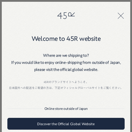
45R
45R
14
Welcome to 45R website
Where are we shipping to?
If you would like to enjoy online-shipping from outside of Japan,
please visit the official global website.
Home
戻る
45Rのブランドサイトへようこそ。
日本国外への配送をご希望の方は、下記オフィシャルグローバルサイトをご覧ください。
Online store outside of Japan
Discover the Official Global Website