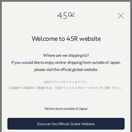
45R
45R
Welcome to 45R website
Where are we shipping to?
If you would like to enjoy online-shipping from outside of Japan,
please visit the official global website.
Home
戻る
45Rのブランドサイトへようこそ。
日本国外への配送をご希望の方は、下記オフィシャルグローバルサイトをご覧ください。
Online store outside of Japan
Discover the Official Global Website