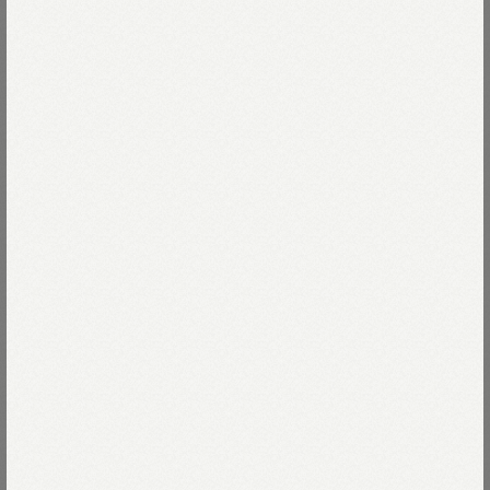
スーピマコットンは
なめらかで毛羽立ちにくく、
Read more
肌にすっとなじむコットン。
番手や本数、撚りの強さを何度も見直しながら
時間をかけて、ゆっくりと編み立てました。
06-アンティークホワイト
しっかりしているのに、やわらかさを感じる風合いは、
素材の良さと手のかけ方の積み重ねです。
06-アンティークホワイト
Size
糸に触れ、編み地を確かめながら
23-グレー トップ
作り手の温度がそのまま伝わる、
02-S
残りわずか
Size guide
More detail
SDLのものづくり。
スタンドカラーに腕のライン
04-L
残りわずか
75-ネイビー
シンプルなオールニットで仕上げた
バッグに入れる
スタジアムブルゾンです。
店頭在庫を確認する
ものづくりページは
こちら