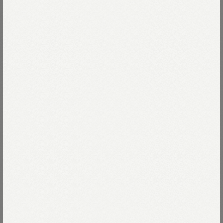
伝説のブルタイル
お手本はイギリスのミリタリー素材。
隙間なく緻密に織られた生地は、
Read more
水や風はほとんど通さず、
湿度はちゃんと逃がしてくれる
とっても高機能な素材。
73-レジメンストライプ
その機能性は、むかし、冷たい海に落ちた兵士の
命を救ったという逸話があるほどです。
73-レジメンストライプ
Size
大好きなアイビースタイルの基本。
94-ブラックウォッチ
紺ブレから生まれたみゆきジャケットは、
01-XS
残りわずか
Size guide
More detail
フラップ付きのパッチポケットに
後ろのフックベントがアイデンティティ。
02-S
残りわずか
段返りの3つボタンに仕立てた、
バッグに入れる
トラディショナルなジャケットです。
03-M
残りわずか
店頭在庫を確認する
04-L
残りわずか
※インディゴ製品のため、