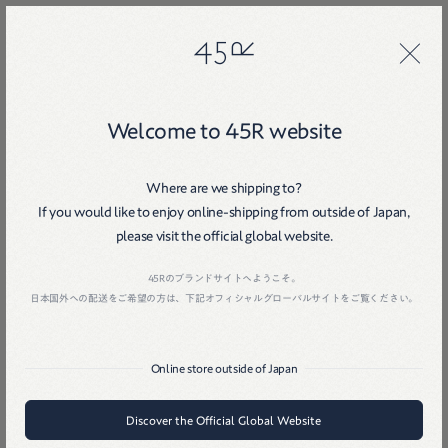
45R
45R
Welcome to 45R website
Where are we shipping to?
If you would like to enjoy online-shipping from outside of Japan,
please visit the official global website.
Home
戻る
45Rのブランドサイトへようこそ。
日本国外への配送をご希望の方は、下記オフィシャルグローバルサイトをご覧ください。
Online store outside of Japan
Discover the Official Global Website