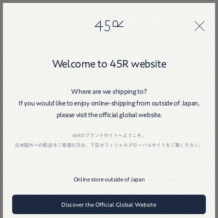
45R
45R
1
Welcome to 45R website
Where are we shipping to?
If you would like to enjoy online-shipping from outside of Japan,
please visit the official global website.
Home
戻る
45Rのブランドサイトへようこそ。
日本国外への配送をご希望の方は、下記オフィシャルグローバルサイトをご覧ください。
Online store outside of Japan
Discover the Official Global Website