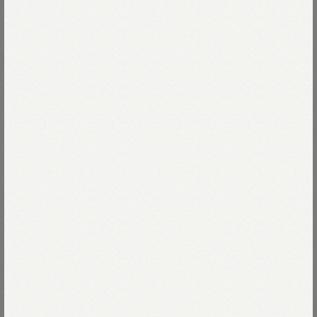
味わい深い経年変化。
歴史（ものがたり）の積み重ね。
Read more
野良着の美しさとは信念をまとった服です。
厳しい環境下で働く人の作業服だったツイードを
63-インディゴブラックウォッチ
わたしたちはコットンで創り続けています。
ネップの効いた糸を引き揃え、強めに撚りをかけ
63-インディゴブラックウォッチ
Size
大きな格子柄を織り上げました。
ざっくりドライタッチでツイーディな仕上がりです。
02-M
Thank you Sold out
Size guide
More detail
ブリティッシュミリタリーがお手本のポケットに
控えめなテントシルエット。
03-L
Thank you Sold out
より上品に深化したアニージャケットは
次回入荷のお知らせを受け取る
デニムにもドレスにも合う、
かっこいい万能ジャケットです。
店頭在庫を確認する