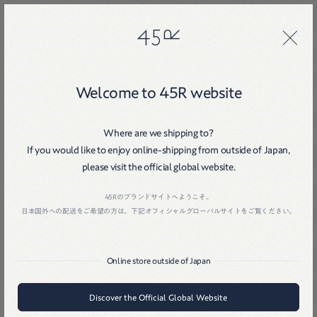
45R
45R
Welcome to 45R website
Where are we shipping to?
If you would like to enjoy online-shipping from outside of Japan,
please visit the official global website.
Home
戻る
45Rのブランドサイトへようこそ。
日本国外への配送をご希望の方は、下記オフィシャルグローバルサイトをご覧ください。
Online store outside of Japan
Discover the Official Global Website