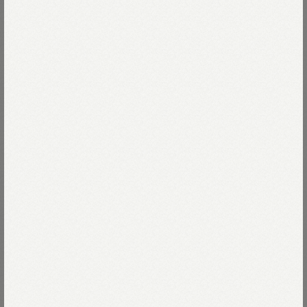
今年の裏毛は、極上の仕上がりです。
手のひらでぎゅぎゅっと握ると、
柔らかいのに、程よい弾力。
Read more
ひっくり返してじっと見てください。
詰まりすぎない裏糸の
起毛がふわふわの真綿のようです。
05-オフホワイト
ユニセックスのフーディーにのせた、
05-オフホワイト
Size
遊び心あふれるプリントは、
葉山ものがたりとアイビーをクロスオーバー。
ひげが自慢のオールドソルトをベタッチでしっかりと描き、
05-XL
残りわずか
Size guide
More detail
カレッジロゴと差をつけました。
モデル身長170cm
バッグに入れる
着用サイズ02-S
店頭在庫を確認する
モデル身長173cm
着用サイズ04-L