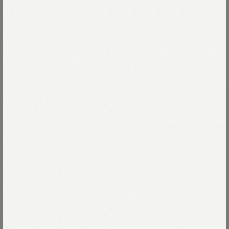
生まれ変わった「再び」シリーズ。
45Rのアイコニックなブル丸を
大好きな45星Tシャツにおおきくプリントしました。
Read more
オンラインストアにも同じブル丸がいるので
ぜひ探してみてください。
73-インディゴ
広がる青空、照りつける陽射し、
海から吹き抜ける潮風。
73-インディゴ
Size
オーストラリアの自然に包まれながら、
このコットンはゆっくりと育ちました。
わたしたちが大切にしている着心地は
00-XXS
残りわずか
Size guide
More detail
しっとり、なめらかで上品な肌触りです。
深染めの濃淡、
バッグに入れる
洗いを重ねたあとのわずかなムラ、
どんな色も、どんな瞬間も
店頭在庫を確認する
唯一無二のインディゴは、
時間とともに美しさが育つ、