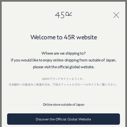
45R
45R
Welcome to 45R website
Where are we shipping to?
If you would like to enjoy online-shipping from outside of Japan,
please visit the official global website.
Home
戻る
45Rのブランドサイトへようこそ。
日本国外への配送をご希望の方は、下記オフィシャルグローバルサイトをご覧ください。
Online store outside of Japan
Discover the Official Global Website