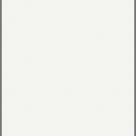
年月を重ねる毎にゆっくりと変化し、
霞がかった紫色へ褪せていきます。
どれだけ洗い込んでもくたびれず、
Read more
いつまでも上品な色合いは藍デニムならでは。
再び6.5よりも少し軽いライトオンスデニムは
78-藍
しっかりと目が立ち、着てみると軽いデニム。
再び6.5と同様に1950年代から稼働する
78-藍
Size
旧型の力織機でゆっくりと織り上げた
ライトオンスデニムです。
01-XS
残りわずか
Size guide
More detail
時にはアウター、時にはインナーとしても
一年中活躍間違いなし。
着丈みじかめですっきりと着ていただけます。※藍染め製品のた
バッグに入れる
め、
移染する可能性がございます。
店頭在庫を確認する
藍・インディゴ製品のお手入れ方法は
こちら