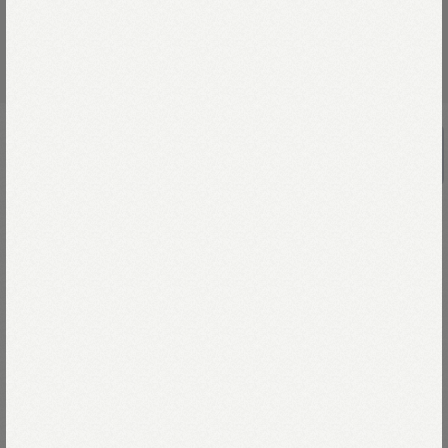
UNISEX
藍デニムライトオンスの908比古比女
ジャン（濃）
￥125,950
数十回も染めを重ねた深い藍の色は、