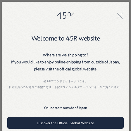
45R
45R
48
Welcome to 45R website
Where are we shipping to?
If you would like to enjoy online-shipping from outside of Japan,
please visit the official global website.
Home
戻る
45Rのブランドサイトへようこそ。
日本国外への配送をご希望の方は、下記オフィシャルグローバルサイトをご覧ください。
Online store outside of Japan
Discover the Official Global Website