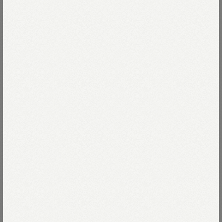
長年主役をつとめてくれたジンバブエコットンは、
残念ながら収穫量が減少しています。
これからも、気持ちの良い服をお客さまにお届けするため、
Read more
Tシャツの原料をオーストラリアコットンへ
バトンタッチします。
ジンバブエコットンへの感謝を込めてつくった、
63-グリーン×イエロー
「グッバイジンバ」シリーズです。
63-グリーン×イエロー
Size
照りつける太陽と乾燥した高地に育つ
ジンバブエコットンは、
75-ネイビー×バーガンディ
昼夜の寒暖差が繊維を引き締めドライタッチ。
02-S
残りわずか
Size guide
More detail
ときどき混ざる綿ガラが素朴で、
織り上がりの凸凹したムラ感が大好きです。
洗いたてのフレッシュな着心地がいつまでも続きます。
バッグに入れる
かつてアワードジャケットと呼ばれた名誉の服。
店頭在庫を確認する
ジンバブエコットンのラストを飾るスタジアムを
リバーシブルで仕立てました。