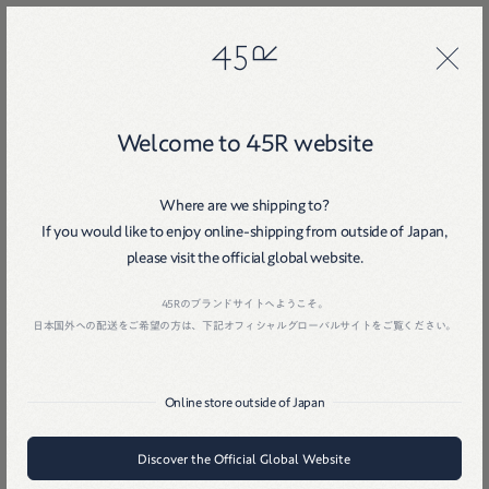
45R
45R
Welcome to 45R website
Where are we shipping to?
If you would like to enjoy online-shipping from outside of Japan,
please visit the official global website.
Home
戻る
45Rのブランドサイトへようこそ。
日本国外への配送をご希望の方は、下記オフィシャルグローバルサイトをご覧ください。
Online store outside of Japan
Discover the Official Global Website