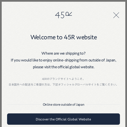
45R
45R
Welcome to 45R website
Where are we shipping to?
If you would like to enjoy online-shipping from outside of Japan,
please visit the official global website.
Home
戻る
45Rのブランドサイトへようこそ。
日本国外への配送をご希望の方は、下記オフィシャルグローバルサイトをご覧ください。
Online store outside of Japan
Discover the Official Global Website