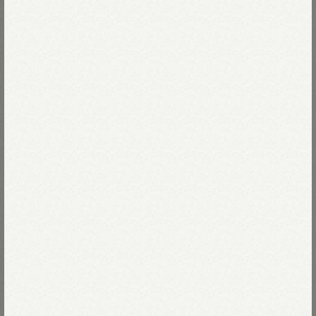
"supergauze"のTシャツが超ガーゼのルーツ。
Read more
それから長年深化を重ねた
スーピマオーガニックの超ガーゼは
風を通す涼しさと空気を含む暖かさ、
12-サザンカ
なめらかで上品なツヤを兼ね備える
コットンのカシミヤです。
12-サザンカ
Size
山茶花は、気持ちを落ち着かせ、安眠効果。
32-ミモザ
ミモザは不安やストレスを解消。
03-M
Thank you Sold out
Size guide
More detail
愛情と憧れの色、シクラメン。
ローズマリーは健康と美容。
04-L
Thank you Sold out
63-ローズマリー
竹炭は体を守り、デトックス。
バッグに入れる
心も身体も元気になる45草染を施しました。
91-竹炭
店頭在庫を確認する
継ぎ目のないホールガーメントで
羽衣のように軽く編み立てました。
ゆるくとろりと落ちるヘンリーネックは
襟元すっきりとした少し細身のシルエットです。