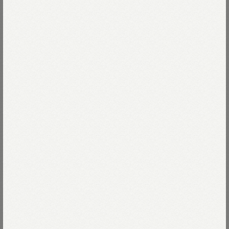
しなやかさと柔らかさを兼ね備える、
バチストはヨーロッパで生まれた
上質なシャツ素材。
Read more
原料はスーピマオーガニックの
なめらかで品の良いコットンです。
02-シロ
糸を細～く紡ぎ、高密度に打ち込んだ生地に
ピーチ加工を施しました。
02-シロ
Size
桃の産毛のような細かな起毛を感じる表面は
シルキーですべすべの肌触り。
13-玄米
01-XS
残りわずか
Size guide
More detail
清潔感があって上品なピンタックスタンドシャツは
男性にも女性にもおすすめです。
03-M
残りわずか
ハレの日にも、普段使いにも着ていただけます。
バッグに入れる
04-L
残りわずか
こちらはオーダー刺繍対象製品です。
店頭在庫を確認する
シャツの特集は
こちら