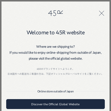
45R
45R
26
Welcome to 45R website
Where are we shipping to?
If you would like to enjoy online-shipping from outside of Japan,
please visit the official global website.
Home
戻る
45Rのブランドサイトへようこそ。
日本国外への配送をご希望の方は、下記オフィシャルグローバルサイトをご覧ください。
Online store outside of Japan
Discover the Official Global Website