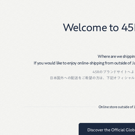
New
Women
Men
Welcome to 45
Size Guide
生産国・素材
Where are we shippin
商品番号：
51190091
サイズ表
If you would like to enjoy online-shipping from outside of Jap
生産国：
JAPAN
45Rのブランドサイトへ
素材：
牛革バックル亜鉛合金
サイズ
全長
幅
対応サイズ
日本国外への配送をご希望の方は、下記オフィシャル
S
103
2.4
66-87
M
108
2.4
71-92
Online store outside of
L
113
2.4
76-97
XL
118
2.4
81-102
Discover the Official Glo