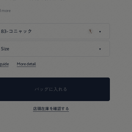
厚でツヤのあるヴィンテージレザーベルトは、
d more
っかりと着こなしを引き締めてくれます。
面のムラやキズはご愛敬。
83-コニャック
の肌にホクロがあるようなものです。
材の個性を隠さず、
Size
83-コニャック
のまま生かして仕上げました。
い込んで増していくツヤと共に
04-XL
残りわずか
 guide
More detail
は柔らかく馴染み、キズも味わいが深くなります。
86-シガー
バッグに入れる
92-ブラック
店頭在庫を確認する