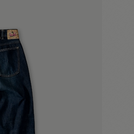
モデ
着用