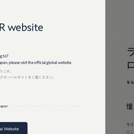
45R
R website
g to?
an, please visit the official global website.
ようこそ。
裾幅
グローバルサイトをご覧ください。
￥4
21
22
憧
 Japan
22
ラ
23
bal Website
少