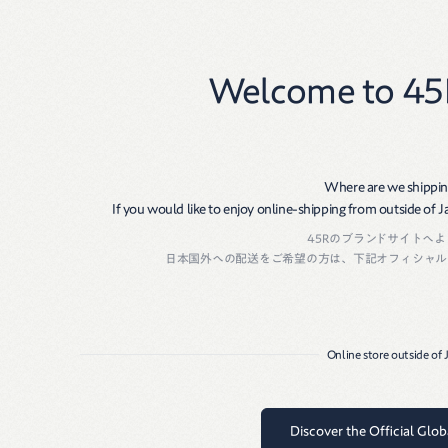
New
Women
Men
Welcome to 45
Size Guide
生産国・素材
Where are we shippin
商品番号：
51160081
サイズ表
If you would like to enjoy online-shipping from outside of Jap
生産国：
JAPAN
45Rのブランドサイトへ
素材：
コットン100％
サイズ
ウエスト
ヒップ
股上
ワタリ
日本国外への配送をご希望の方は、下記オフィシャル
26インチ
68
94
30
30
27インチ
70
96
30
31
Online store outside of
28インチ
72
98
31
31
29インチ
76
102
32
32
Discover the Official Glo