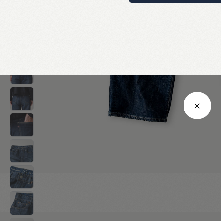
30インチ
78
104
33
33
31インチ
82
106
33
34
32インチ
84
108
34
35
34インチ
90
112
36
35
上記は標準サイズを記載しております。
製品によって若干のサイズの誤差が生じる場合がございます。
サイズ表につきましては
こちら
をご確認ください。