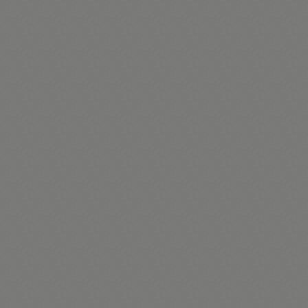
ル身長170cm
サイズ04-30インチ股下65cm