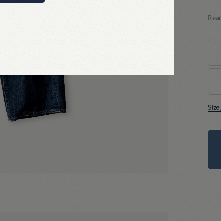
23
ヘ
Rea
見
24
25
か
シ
26
イメ
引
貴
Size
ソ
※
移
藍