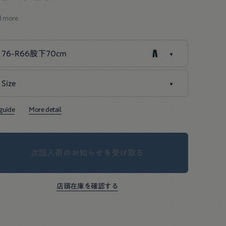
ビーオンスデニムのように豊かな表情だけれど
d more
た目よりもずっと軽い、ヘルシーなデニムです。
たちはフランスの建築家、
76-R66股下70cm
ャルロット・ぺリアンの立ち姿を
ージしたシャルロット5。
Size
76-R66股下70cm
っかけて保管できるハンガーループは
重なセルビッチを利用したもの。
00-26インチ
Thank you Sold out
 guide
More detail
ーバーは羽衣を纏う天女を描きました。
01-27インチ
Thank you Sold out
次回入荷のお知らせを受け取る
インディゴ製品のため、
04-30インチ
Thank you Sold out
染する可能性がございます。
店頭在庫を確認する
・インディゴ製品のお手入れ方法は
こちら