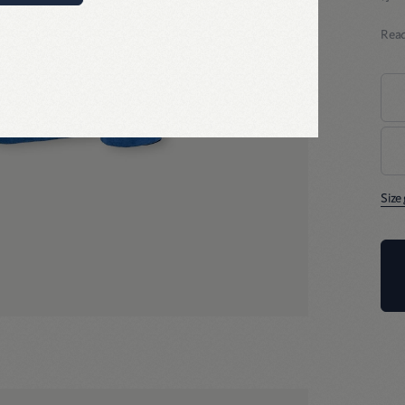
3
し
Rea
品
少
天
軽
着
気持
Size
45
何
線
影
Tシ