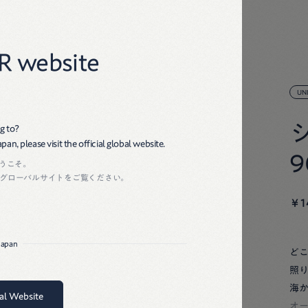
45R
R website
UN
g to?
an, please visit the official global website.
ようこそ。
丈
グローバルサイトをご覧ください。
￥1
6
8
 Japan
ど
0
照
1
海
bal Website
オ