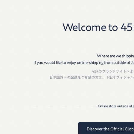
New
Women
Men
Welcome to 45
Size Guide
生産国・素材
Where are we shippin
商品番号：
50970803
サイズ表
If you would like to enjoy online-shipping from outside of Jap
生産国：
JAPAN
45Rのブランドサイトへ
素材：
コットン100％
サイズ
バスト
着丈
肩幅
袖
日本国外への配送をご希望の方は、下記オフィシャル
XS
88
57
38
5
S
94
59
42
5
Online store outside of
M
102
63
45
6
L
110
67
48
6
Discover the Official Glo