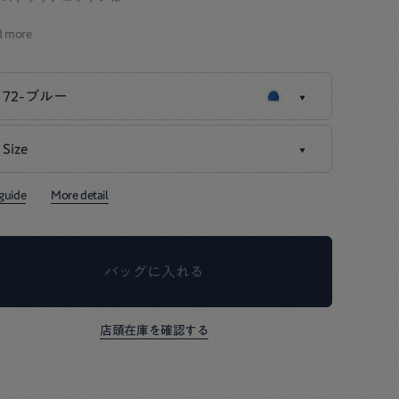
っとりとなめらかで、
d more
の良いコットンです。
し太めのムラ糸を紡いで
72-ブルー
竺を編み立てると、
やかなタッチで肌にあたり
Size
72-ブルー
れば着るほど風合いが増していくような
ち良いTシャツができました。
01-XS
残りわずか
 guide
More detail
rpmと胸に描かれたロゴプリントTシャツは、
十年も変わらずに創り続けている大切なもののひとつ。
バッグに入れる
と丸のシンプルでお茶目なフツラロゴを
をつけてプリントしました。
店頭在庫を確認する
ャツの特集は
こちら