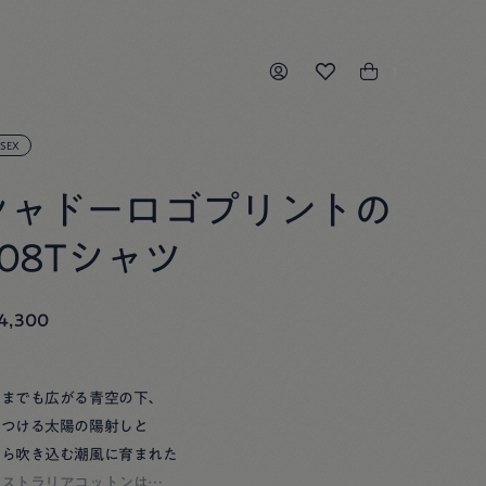
1
ISEX
シャドーロゴプリントの
908Tシャツ
4,300
こまでも広がる青空の下、
りつける太陽の陽射しと
から吹き込む潮風に育まれた
ーストラリアコットンは