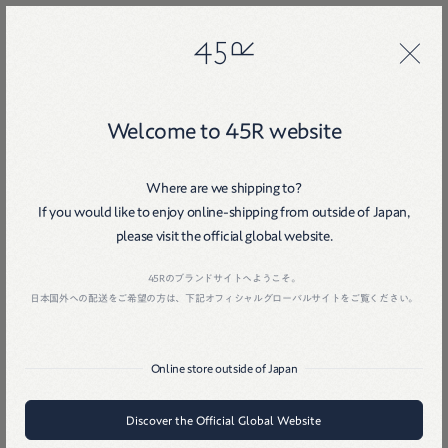
45R
45R
Welcome to 45R website
Where are we shipping to?
If you would like to enjoy online-shipping from outside of Japan,
please visit the official global website.
Home
戻る
45Rのブランドサイトへようこそ。
日本国外への配送をご希望の方は、下記オフィシャルグローバルサイトをご覧ください。
Online store outside of Japan
Discover the Official Global Website