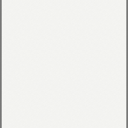
"TAKEIVY"の学生達が穿いていたような
少し細身で品の良いストレートシルエットです。
Read more
見た目よりもずっと軽い、
ヘルシーなライ麦デニムを
74-インディゴR66 濃
パリッと糊付けした一張羅仕上げ。
74-インディゴR66 濃
Size
ソーバーは小文字のrと
大文字のRがクロスオーバー。
R刺繍の糸は草木染めの江戸浅葱。
00-26インチ
残りわずか
Size guide
More detail
馴染み色褪せ、デニムと共に育っていきます。
04-30インチ
残りわずか
着こなしの特集は
こちら
バッグに入れる
※インディゴ製品のため、
移染する可能性がございます。
店頭在庫を確認する
藍・インディゴ製品のお手入れ方法は
こちら