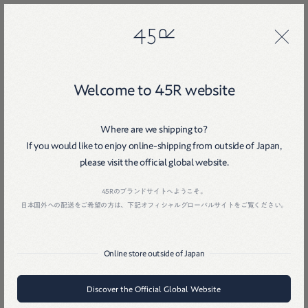
45R
45R
Welcome to 45R website
Where are we shipping to?
If you would like to enjoy online-shipping from outside of Japan,
please visit the official global website.
Home
戻る
45Rのブランドサイトへようこそ。
日本国外への配送をご希望の方は、下記オフィシャルグローバルサイトをご覧ください。
Online store outside of Japan
Discover the Official Global Website