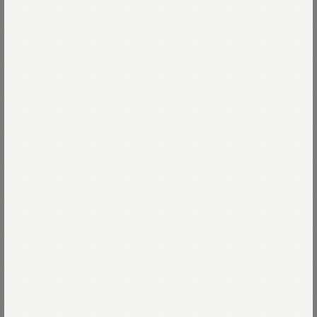
しなやかさと、無骨さと、力強さと
昔のミリタリーウェアを解いて研究を重ねました。
うらこそおもての裏使い。
Read more
無骨ながらしなやかな着心地の
バックサテンを織りました。
73-インディゴ
破けたり、擦れたり、
穿いて洗いこんでアタリが生まれ
73-インディゴ
Size
このインディゴの生地にしか出せない
経年変化が一期一会。
いつものベイカーを
01-XS
残りわずか
Size guide
More detail
さらに太くワイルドに深化させた
どこからみてもかっこいいシルエット。
02-S
残りわずか
いつもより大きめを穿いたりして
バッグに入れる
サイズで遊ぶのもありかもしれません。
03-M
残りわずか
店頭在庫を確認する
04-L
残りわずか
※インディゴ製品のため、