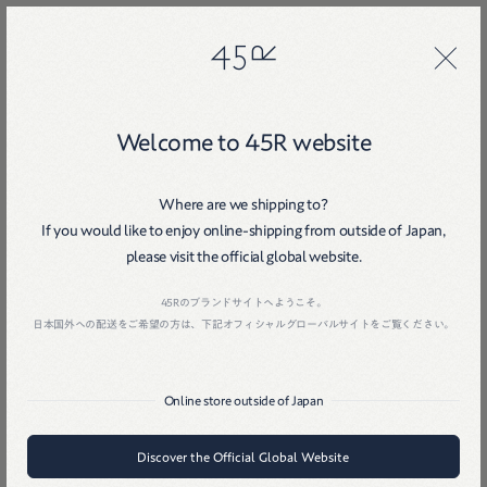
45R
45R
Welcome to 45R website
Where are we shipping to?
If you would like to enjoy online-shipping from outside of Japan,
please visit the official global website.
Home
戻る
45Rのブランドサイトへようこそ。
日本国外への配送をご希望の方は、下記オフィシャルグローバルサイトをご覧ください。
Online store outside of Japan
Discover the Official Global Website