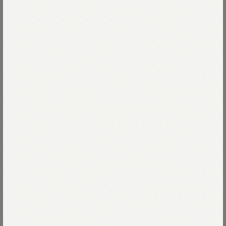
手のひらでぎゅぎゅっと握ると、
柔らかいのに、程よい弾力。
Read more
ひっくり返してじっと見てください。
詰まりすぎない裏糸の起毛が、
ふわふわの真綿のようです。
04-生成
19世紀半ばに西へ向かう人々が使った、
04-生成
Size
西部アメリカの古い幌馬車をモチーフに
杢フロッキープリントでスインギーに描きました。
61-キミドリ
01-XS
残りわずか
Size guide
More detail
動きやすいラグラン袖に
フラットシームがちょっとレトロな
02-S
ユニセックスのスウェットです。
バッグに入れる
03-M
残りわずか
店頭在庫を確認する
04-L
残りわずか
モデル身長165cm
着用サイズ02-S