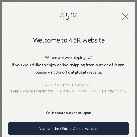
45R
45R
Welcome to 45R website
Where are we shipping to?
If you would like to enjoy online-shipping from outside of Japan,
please visit the official global website.
Home
戻る
45Rのブランドサイトへようこそ。
日本国外への配送をご希望の方は、下記オフィシャルグローバルサイトをご覧ください。
Online store outside of Japan
Discover the Official Global Website