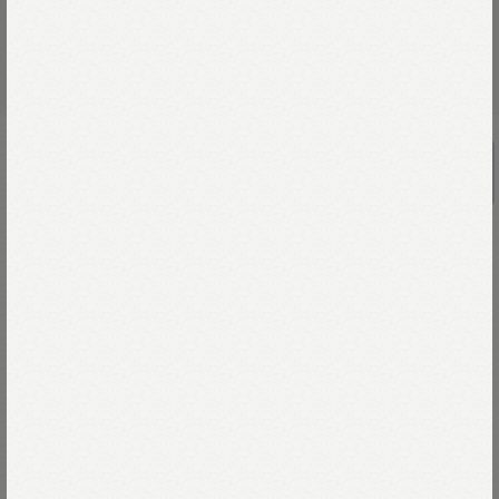
RE STOCK
UNISEX
天竺の90845星Tシャツ（影色納戸）
￥18,700
広がる青空、照りつける陽射し、
海から吹き抜ける潮風。