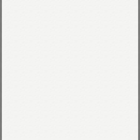
オーストラリアの自然に包まれながら、
このコットンはゆっくりと育ちました。
Read more
わたしたちが大切にしている着心地は
しっとり、なめらかで上品な肌触りです。
93-影色納戸
グレーがかったインディゴの濃淡、
洗いを重ねたあとのわずかなムラ、
93-影色納戸
Size
どんな色も、どんな瞬間も
唯一無二の影色納戸は、
時間とともに美しさが育つ、
00-XXS
残りわずか
Size guide
More detail
スモーキーでお洒落な色です。
01-XS
残りわずか
やや短めの着丈と、コンパクトなシルエット。
バッグに入れる
一枚でも、重ねても、ちょうどいいバランス。
わたしたちの定番「90845星Tシャツ」。
店頭在庫を確認する
世界に誇れる一枚です。
Tシャツの特集は
こちら
※インディゴ製品のため、