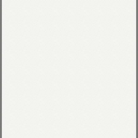
原料も工程も手抜きせず、
Read more
納得がいくまで真面目につくりました。
暑～い気候の中で育ったインド綿は
02-シロ
水分をよく吸い、繊維が細くて柔らか。
糸そのものがまっすぐで美しいため
02-シロ
Size
コンパクトに織り上げた生地はつやつやです。
ぷっくり膨らんだ袖が
03-L
残りわずか
Size guide
More detail
焼きたてのコッペパンみたいなクッペシャツ。
身幅と丈のバランスがちょうどよい
女の子のためのシャツです。
バッグに入れる
こちらはオーダー刺繍対象製品です。
店頭在庫を確認する
シャツの特集は
こちら
モデル身長170cm