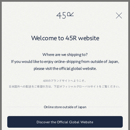
45R
45R
1
Welcome to 45R website
Where are we shipping to?
If you would like to enjoy online-shipping from outside of Japan,
please visit the official global website.
Home
戻る
45Rのブランドサイトへようこそ。
日本国外への配送をご希望の方は、下記オフィシャルグローバルサイトをご覧ください。
Online store outside of Japan
Discover the Official Global Website