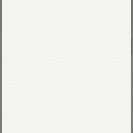
RE STOCK
UNISEX
天竺の90845星Tシャツ
￥9,900
広がる青空、照りつける陽射し、
海から吹き抜ける潮風。