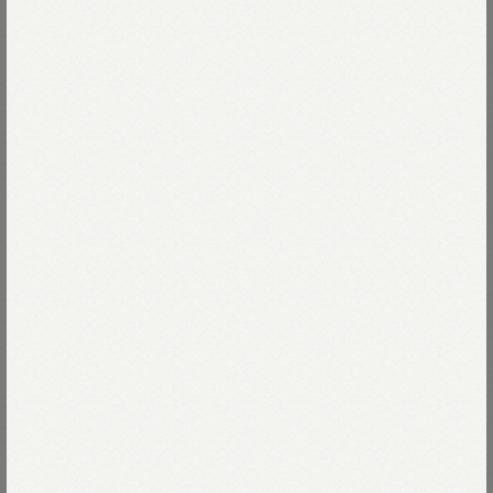
オーストラリアの自然に包まれながら、
このコットンはゆっくりと育ちました。
Read more
わたしたちが大切にしている着心地は
しっとり、なめらかで上品な肌触りです。
02-シロ
少し太めのムラ糸で編んだ天竺は、
ふわりと軽く肌に馴染みます。
02-シロ
Size
着るほどに風合いが深まり、
日々の暮らしに、優しく寄り添います。
00-XXS
Thank you Sold out
Size guide
More detail
やや短めの着丈と、コンパクトなシルエット。
一枚でも、重ねても、ちょうどいいバランス。
03-M
Thank you Sold out
わたしたちの定番「90845星Tシャツ」。
次回入荷のお知らせを受け取る
世界に誇れる一枚です。
04-L
Thank you Sold out
店頭在庫を確認する
Tシャツの特集は
こちら
モデル身長170cm
着用サイズ02-S