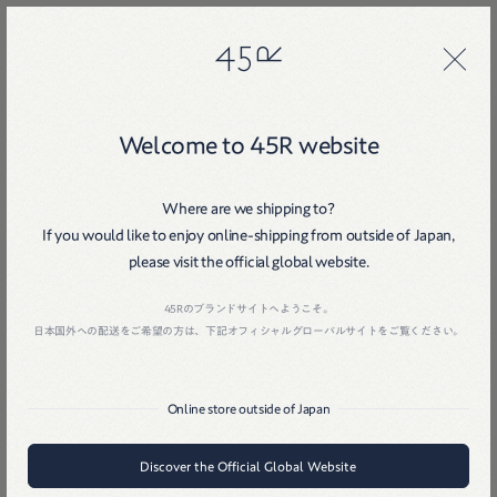
45R
45R
Welcome to 45R website
Where are we shipping to?
If you would like to enjoy online-shipping from outside of Japan,
please visit the official global website.
Home
戻る
45Rのブランドサイトへようこそ。
日本国外への配送をご希望の方は、下記オフィシャルグローバルサイトをご覧ください。
Online store outside of Japan
Discover the Official Global Website