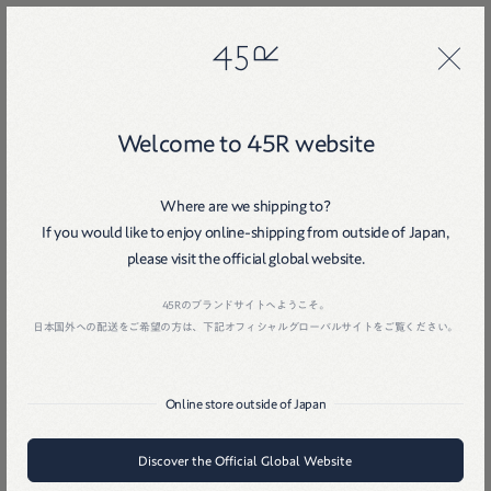
45R
45R
Welcome to 45R website
Where are we shipping to?
If you would like to enjoy online-shipping from outside of Japan,
please visit the official global website.
Home
戻る
45Rのブランドサイトへようこそ。
日本国外への配送をご希望の方は、下記オフィシャルグローバルサイトをご覧ください。
Online store outside of Japan
Discover the Official Global Website