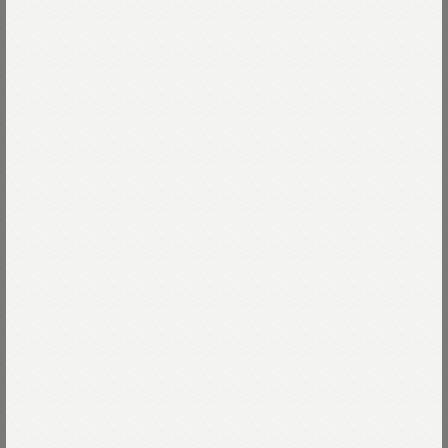
潮風に良く似合うダンガリーができました。
今では貴重な素材となった質のよいリネン。
織り込むことでハリとふくらみが生まれ
Read more
ざらりと粒立ち、夏を感じる肌触りです。
加工を施したインディゴは
72-インディゴ 重
リネンのハリ感はそのまま、
少し柔らかく表情が明るくなりました。
72-インディゴ 重
Size
左のポケットはペンなど日常使うもの、
右のフラップ付きポケットは
03-M
Thank you Sold out
Size guide
More detail
落としてはいけない大事なもの、
働く人のために生まれたポケットが、
お茶目なガチャポケシャツです。
次回入荷のお知らせを受け取る
店頭在庫を確認する
※インディゴ製品のため、
移染する可能性がございます。