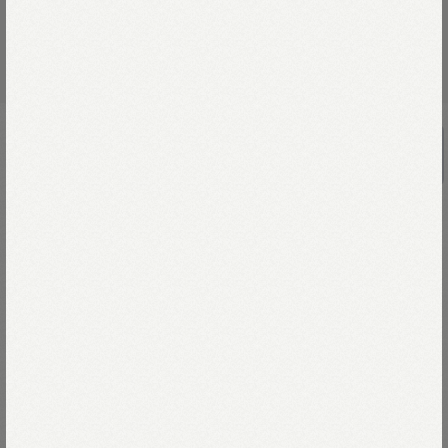
UNISEX
綿麻瑠璃ダンガリーの908ガチャポケ
シャツ（重）
￥53,900
亜麻色のリネンとインディゴの青が交織した