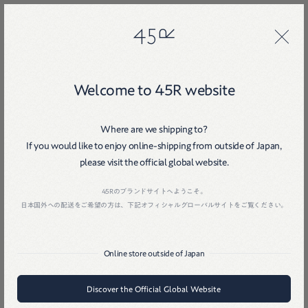
45R
45R
Welcome to 45R website
Where are we shipping to?
If you would like to enjoy online-shipping from outside of Japan,
please visit the official global website.
Home
戻る
45Rのブランドサイトへようこそ。
日本国外への配送をご希望の方は、下記オフィシャルグローバルサイトをご覧ください。
Online store outside of Japan
Discover the Official Global Website