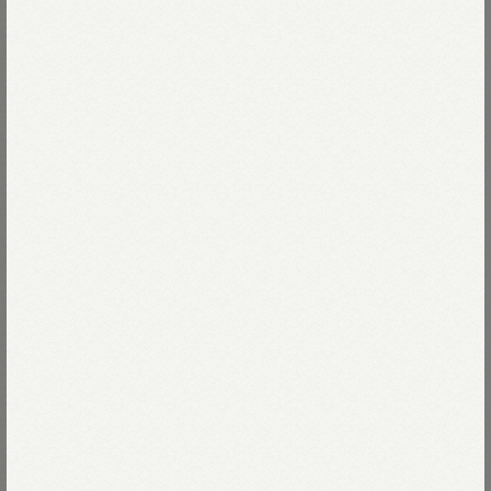
お花やフルーツ、コーヒーに竹炭
Read more
身近な草花や食べ物でカラフルに染めました。
オーガニックスーピマコットンを使い
32-タンポポ
ぎゅ～～っと目を詰めて編み立て、
耐久性もナイロンとポリウレタンのおかげで問題なし。
32-タンポポ
Size
キックバックが効いて伸びにくく、
足をやさしく包んでくれます。
02-M
残りわずか
Size guide
More detail
足底には靴下くじらのポコちゃんが泳いでいます。
JUSTFIT!の滑り止めが嬉しい
とっておきの一品です。
バッグに入れる
店頭在庫を確認する