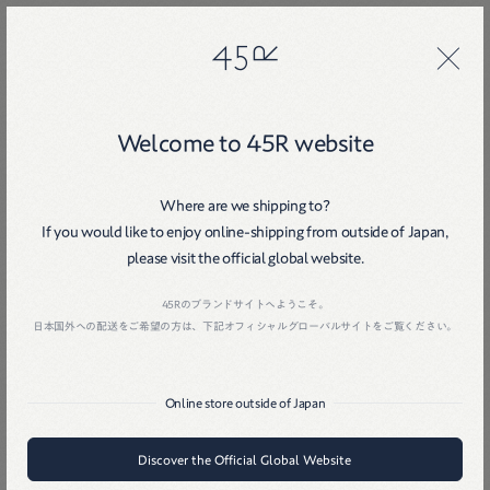
45R
45R
Welcome to 45R website
Coat
Where are we shipping to?
If you would like to enjoy online-shipping from outside of Japan,
please visit the official global website.
Home
Women
Outer
Coat
Home
戻る
45Rのブランドサイトへようこそ。
日本国外への配送をご希望の方は、下記オフィシャルグローバルサイトをご覧ください。
在庫ありのみ
Online store outside of Japan
Discover the Official Global Website