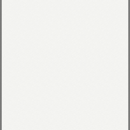
RE STOCK
UNISEX
インドカディパランポアプリントの
ハッピィロング
麦比古デニムの908ワークコート
（インディゴ 重）
￥90,200
￥97,900