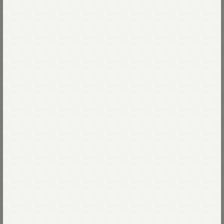
UNISEX
UNISEX
麦比古デニムの908ワークコート
双糸チノの908ステンカラーコート
（インディゴ 濃）
￥97,900
￥83,600